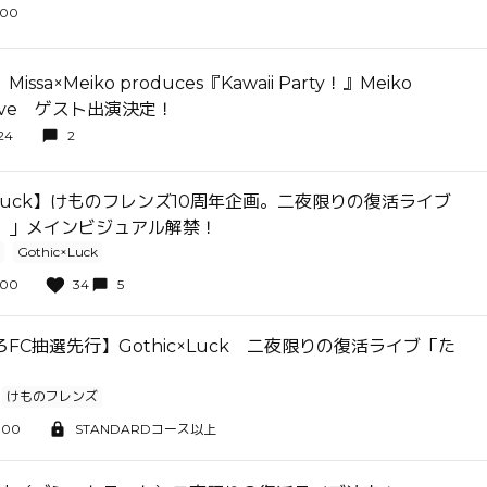
:00
ssa×Meiko produces『Kawaii Party！』Meiko
y Live ゲスト出演決定！
24
2
c×Luck】けものフレンズ10周年企画。二夜限りの復活ライブ
。」メインビジュアル解禁！
Gothic×Luck
:00
34
5
FC抽選先行】Gothic×Luck 二夜限りの復活ライブ「た
けものフレンズ
:00
STANDARDコース以上