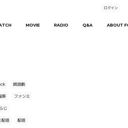
ログイン
ATCH
MOVIE
RADIO
Q&A
ABOUT F
uck
朗読劇
誕祭
ファンミ
らじ
生配信
配信