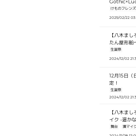
Gothic
けものフレンズ
2025/02/22 03
【八木ましろ
たん屋形船
生誕祭
2024/12/02 21:
12月15日
定！
生誕祭
2024/12/02 21:
【八木ましろ
イク -遥か
舞台
濱マイ
2024/11/28 12: