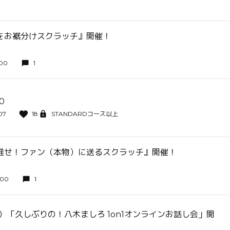
をお裾分けスクラッチ』開催！
:00
1
0
07
18
STANDARDコース以上
推せ！ファン（本物）に送るスクラッチ』開催！
:00
1
水）「久しぶりの！八木ましろ 1on1オンラインお話し会」開