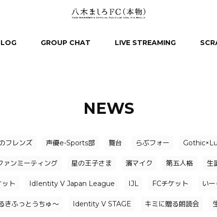
BLOG
GROUP CHAT
LIVE STREAMING
SCR
NEWS
のフレンズ
声優e-Sports部
舞台
らぶフォー
Gothic×L
ファンミーティング
星の王子さま
濱マイク
第五人格
生
ケット
IdIentity V Japan League
IJL
FCチケット
いー
るきふっとうちゅ〜
Identity V STAGE
キミに贈る朗読会