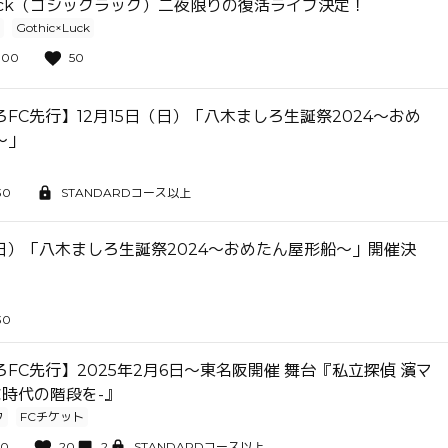
×Luck（ゴシックラック）二夜限りの復活ライブ決定！
Gothic×Luck
:00
50
FC先行】12月15日（日）「八木ましろ生誕祭2024〜おめ
〜」
30
STANDARDコース以上
（日）「八木ましろ生誕祭2024〜おめたん屋形船〜」開催決
30
FC先行】2025年2月6日〜東名阪開催 舞台『私立探偵 濱マ
な時代の階段を-』
ク
FCチケット
00
20
2
STANDARDコース以上