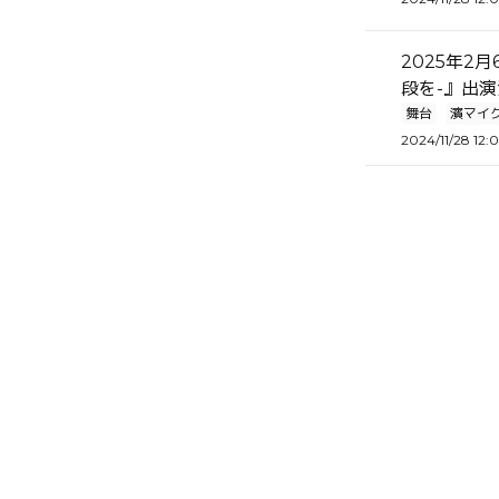
2025年2
段を-』出
舞台
濱マイ
2024/11/28 12: