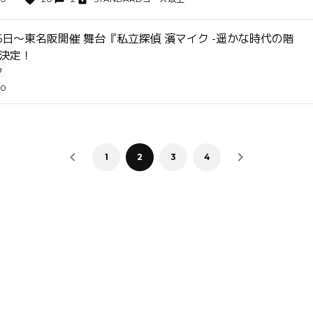
月6日〜東名阪開催 舞台『私立探偵 濱マイク -遥かな時代の階
演決定！
ク
00
1
2
3
4