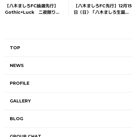
【八木ましろFC抽選先行】
【八木ましろFC先行】12月15
Gothic×Luck 二夜限りの
日（日）「八木ましろ生誕祭
復活ライブ「ただいま。」
2024〜おめたん屋形船〜」
TOP
NEWS
PROFILE
GALLERY
BLOG
GROUP CHAT