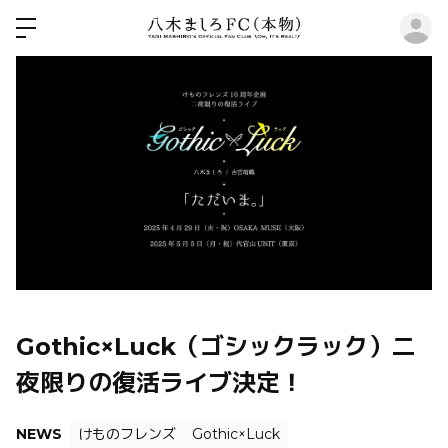
ロ
Gothic×Luck（ゴシックラック）二
夜限りの復活ライブ決定！
NEWS
けものフレンズ
Gothic×Luck