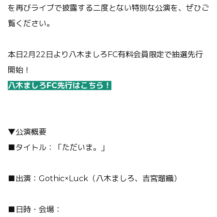
を再びライブで披露する二度とない特別な公演を、ぜひご
覧ください。
本日2月22日より八木ましろFC有料会員限定で抽選先行
開始！
八木ましろFC先行はこちら！
▼公演概要
■タイトル：「ただいま。」
■出演：Gothic×Luck（八木ましろ、吉宮瑠織）
■日時・会場：