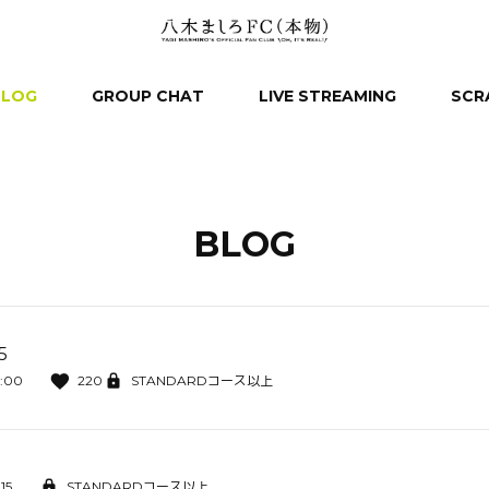
BLOG
GROUP CHAT
LIVE STREAMING
SCR
BLOG
5
9:00
220
STANDARDコース以上
15
STANDARDコース以上