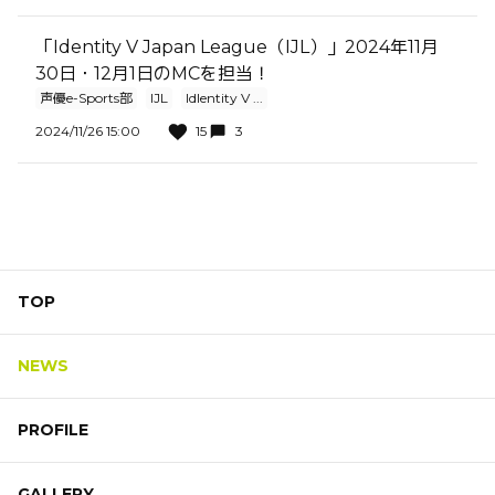
「Identity V Japan League（IJL）」2024年11月
30日・12月1日のMCを担当！
声優e-Sports部
IJL
IdIentity V ...
2024/11/26 15:00
15
3
TOP
NEWS
PROFILE
GALLERY