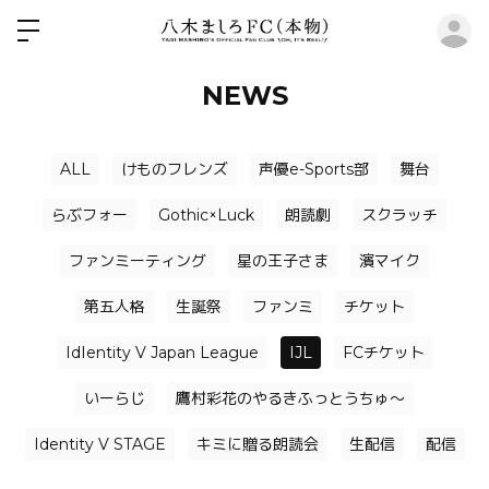
ロ
NEWS
ALL
けものフレンズ
声優e-Sports部
舞台
らぶフォー
Gothic×Luck
朗読劇
スクラッチ
ファンミーティング
星の王子さま
濱マイク
第五人格
生誕祭
ファンミ
チケット
IdIentity V Japan League
IJL
FCチケット
いーらじ
鷹村彩花のやるきふっとうちゅ〜
Identity V STAGE
キミに贈る朗読会
生配信
配信