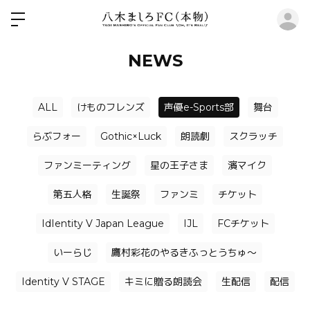
ロ
NEWS
ALL
けものフレンズ
声優e-Sports部
舞台
らぶフォー
Gothic×Luck
朗読劇
スクラッチ
ファンミーティング
星の王子さま
濱マイク
第五人格
生誕祭
ファンミ
チケット
IdIentity V Japan League
IJL
FCチケット
いーらじ
鷹村彩花のやるきふっとうちゅ〜
Identity V STAGE
キミに贈る朗読会
生配信
配信