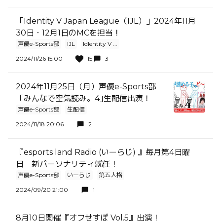
「Identity V Japan League（IJL）」2024年11月
30日・12月1日のMCを担当！
声優e-Sports部
IJL
IdIentity V ...
2024/11/26 15:00
15
3
2024年11月25日（月）声優e-Sports部
「みんなで空気読み。4｣生配信出演！
声優e-Sports部
生配信
2024/11/18 20:06
2
『esports land Radio (いーらじ) 』毎月第4日曜
日 新パーソナリティ就任！
声優e-Sports部
いーらじ
第五人格
2024/09/20 21:00
1
8月10日開催『オフせすぽ Vol.5』出演！