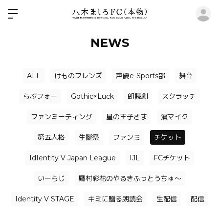
ロ
NEWS
ALL
けものフレンズ
声優e-Sports部
舞台
らぶフォー
Gothic×Luck
朗読劇
スクラッチ
ファンミーティング
星の王子さま
濱マイク
第五人格
生誕祭
ファンミ
チケット
IdIentity V Japan League
IJL
FCチケット
いーらじ
鷹村彩花のやるきふっとうちゅ〜
Identity V STAGE
キミに贈る朗読会
生配信
配信