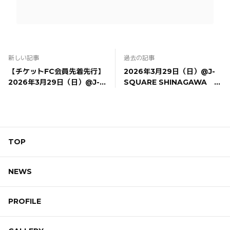
新しい記事
過去の記事
【チケットFC会員先着先行】
2026年3月29日（日）@J-
2026年3月29日（日）@J-
SQUARE SHINAGAWA 八
SQUARE SHINAGAWA
木ましろファンミーティング
『八木ましろファンミーティ
開催決定！
ング 〜みんなでどんちゃん盛
り上がろう！〜』
TOP
NEWS
PROFILE