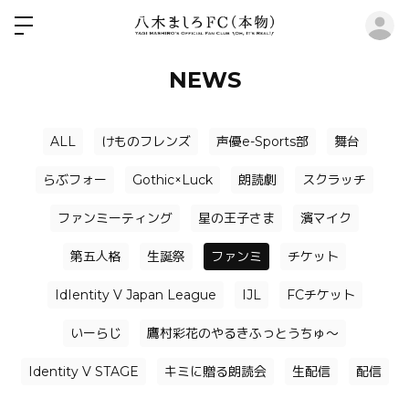
ロ
NEWS
ALL
けものフレンズ
声優e-Sports部
舞台
らぶフォー
Gothic×Luck
朗読劇
スクラッチ
ファンミーティング
星の王子さま
濱マイク
第五人格
生誕祭
ファンミ
チケット
IdIentity V Japan League
IJL
FCチケット
いーらじ
鷹村彩花のやるきふっとうちゅ〜
Identity V STAGE
キミに贈る朗読会
生配信
配信