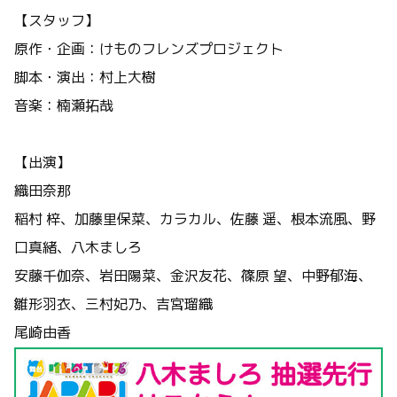
【スタッフ】
原作・企画：けものフレンズプロジェクト
脚本・演出：村上大樹
音楽：楠瀬拓哉
【出演】
織田奈那
稲村 梓、加藤里保菜、カラカル、佐藤 遥、根本流風、野
口真緒、八木ましろ
安藤千伽奈、岩田陽菜、金沢友花、篠原 望、中野郁海、
雛形羽衣、三村妃乃、吉宮瑠織
尾崎由香