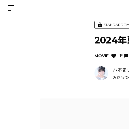
STANDARD
2024
MOVIE
15
八木ま
2024/08