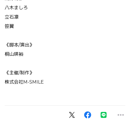
八木ましろ
立石凛
笹翼
《脚本/演出》
桐山瑛裕
《主催/制作》
株式会社M-SMILE