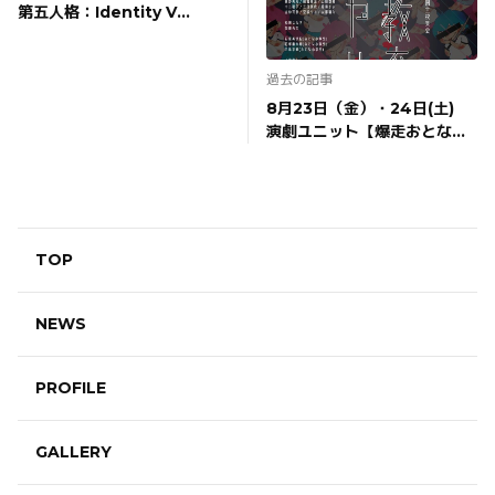
第五人格：Identity V
STAGE Episode5『Break
the Golden Night』出演！
過去の記事
8月23日（金）・24日(土)
演劇ユニット【爆走おとな小
学生】第二十回全校集会 朗
読劇『初等教育ロイヤル』出
演！
TOP
NEWS
PROFILE
GALLERY